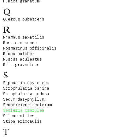
Punica granatum
Q
Quercus pubescens
R
Rhamnus saxatilis
Rosa damascena
Rosmarinus officinalis
Rumex pulcher
Ruscus aculeatus
Ruta graveolens
S
Saponaria ocymoides
Scrophularia canina
Scrophularia nodosa
Sedum dasyphyllum
Sempervivum tectorum
Sesleria caerulea
Silene otites
Stipa eriocaulis
T