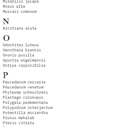
Mirabilis jalapa
Morus alba
Muscari comosum
N
Nicotiana alata
O
Odontites luteus
Oenothera biennis
Ononis pusilla
Opuntia engelmannii
Ostrya carpinifolia
P
Peucedanum cervaria
Peucedanum venetum
Phyteuma scheuchzeri
Plantago coronopus
Polygala pedemontana
Polypodium interjectum
Potentilla micrantha
Prunus mahaleb
Pteris vittata