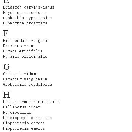
E
Erigeron karvinskianus
Erysimum rhaeticum
Euphorbia cyparissias
Euphorbia prostrata
F
Filipendula vulgaris
Fraxinus ornus
Fumana ericifolia
Fumaria officinalis
G
Galium lucidum
Geranium sanguineum
Globularia cordifolia
H
Helianthemum nummularium
Helleborus niger
Hemerocallis
Heteropogon contortus
Hippocrepis comosa
Hippocrepis emerus