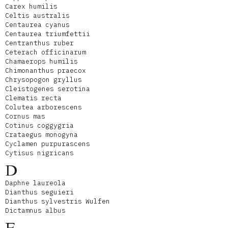
Carex humilis
Celtis australis
Centaurea cyanus
Centaurea triumfettii
Centranthus ruber
Ceterach officinarum
Chamaerops humilis
Chimonanthus praecox
Chrysopogon gryllus
Cleistogenes serotina
Clematis recta
Colutea arborescens
Cornus mas
Cotinus coggygria
Crataegus monogyna
Cyclamen purpurascens
Cytisus nigricans
D
Daphne laureola
Dianthus seguieri
Dianthus sylvestris Wulfen
Dictamnus albus