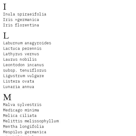
I
Inula spiraeifolia
Iris ×germanica
Iris florentina
L
Laburnum anagyroides
Lactuca perennis
Lathyrus vernus
Laurus nobilis
Leontodon incanus
subsp. tenuiflorus
Ligustrum vulgare
Listera ovata
Lunaria annua
M
Malva sylvestris
Medicago minima
Melica ciliata
Melittis melissophyllum
Mentha longifolia
Mespilus germanica