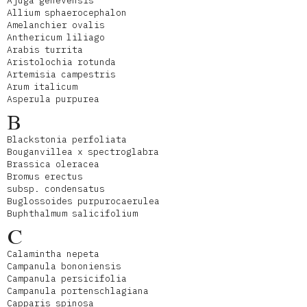
Ajuga genevensis
Allium sphaerocephalon
Amelanchier ovalis
Anthericum liliago
Arabis turrita
Aristolochia rotunda
Artemisia campestris
Arum italicum
Asperula purpurea
B
Blackstonia perfoliata
Bouganvillea x spectroglabra
Brassica oleracea
Bromus erectus
subsp. condensatus
Buglossoides purpurocaerulea
Buphthalmum salicifolium
C
Calamintha nepeta
Campanula bononiensis
Campanula persicifolia
Campanula portenschlagiana
Capparis spinosa