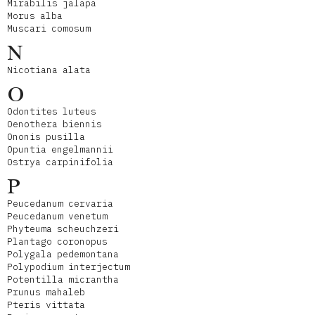
Mirabilis jalapa
Morus alba
Muscari comosum
N
Nicotiana alata
O
Odontites luteus
Oenothera biennis
Ononis pusilla
Opuntia engelmannii
Ostrya carpinifolia
P
Peucedanum cervaria
Peucedanum venetum
Phyteuma scheuchzeri
Plantago coronopus
Polygala pedemontana
Polypodium interjectum
Potentilla micrantha
Prunus mahaleb
Pteris vittata