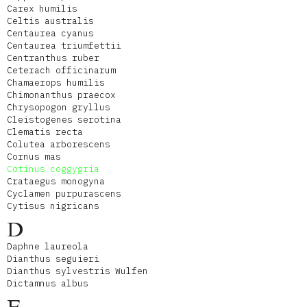
Carex humilis
Celtis australis
Centaurea cyanus
Centaurea triumfettii
Centranthus ruber
Ceterach officinarum
Chamaerops humilis
Chimonanthus praecox
Chrysopogon gryllus
Cleistogenes serotina
Clematis recta
Colutea arborescens
Cornus mas
Cotinus coggygria
Crataegus monogyna
Cyclamen purpurascens
Cytisus nigricans
D
Daphne laureola
Dianthus seguieri
Dianthus sylvestris Wulfen
Dictamnus albus