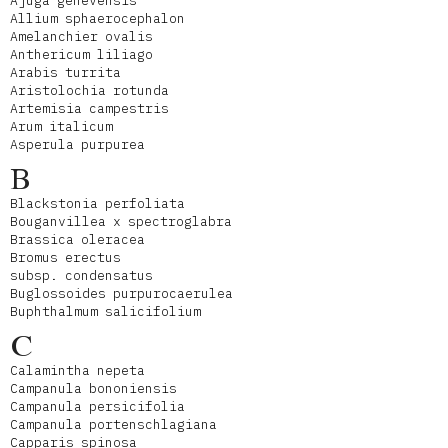
Ajuga genevensis
Allium sphaerocephalon
Amelanchier ovalis
Anthericum liliago
Arabis turrita
Aristolochia rotunda
Artemisia campestris
Arum italicum
Asperula purpurea
B
Blackstonia perfoliata
Bouganvillea x spectroglabra
Brassica oleracea
Bromus erectus
subsp. condensatus
Buglossoides purpurocaerulea
Buphthalmum salicifolium
C
Calamintha nepeta
Campanula bononiensis
Campanula persicifolia
Campanula portenschlagiana
Capparis spinosa