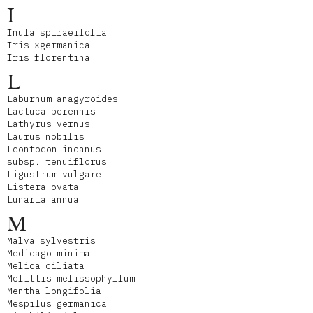
I
Inula spiraeifolia
Iris ×germanica
Iris florentina
L
Laburnum anagyroides
Lactuca perennis
Lathyrus vernus
Laurus nobilis
Leontodon incanus
subsp. tenuiflorus
Ligustrum vulgare
Listera ovata
Lunaria annua
M
Malva sylvestris
Medicago minima
Melica ciliata
Melittis melissophyllum
Mentha longifolia
Mespilus germanica