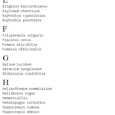
E
Erigeron karvinskianus
Erysimum rhaeticum
Euphorbia cyparissias
Euphorbia prostrata
F
Filipendula vulgaris
Fraxinus ornus
Fumana ericifolia
Fumaria officinalis
G
Galium lucidum
Geranium sanguineum
Globularia cordifolia
H
Helianthemum nummularium
Helleborus niger
Hemerocallis
Heteropogon contortus
Hippocrepis comosa
Hippocrepis emerus