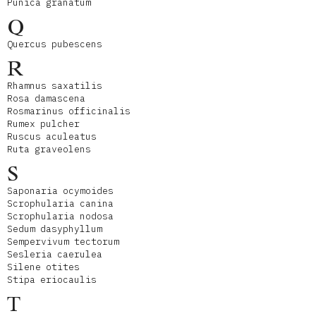
Punica granatum
Q
Quercus pubescens
R
Rhamnus saxatilis
Rosa damascena
Rosmarinus officinalis
Rumex pulcher
Ruscus aculeatus
Ruta graveolens
S
Saponaria ocymoides
Scrophularia canina
Scrophularia nodosa
Sedum dasyphyllum
Sempervivum tectorum
Sesleria caerulea
Silene otites
Stipa eriocaulis
T