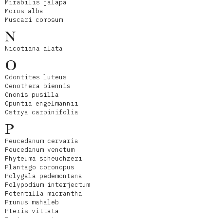
Mirabilis jalapa
Morus alba
Muscari comosum
N
Nicotiana alata
O
Odontites luteus
Oenothera biennis
Ononis pusilla
Opuntia engelmannii
Ostrya carpinifolia
P
Peucedanum cervaria
Peucedanum venetum
Phyteuma scheuchzeri
Plantago coronopus
Polygala pedemontana
Polypodium interjectum
Potentilla micrantha
Prunus mahaleb
Pteris vittata