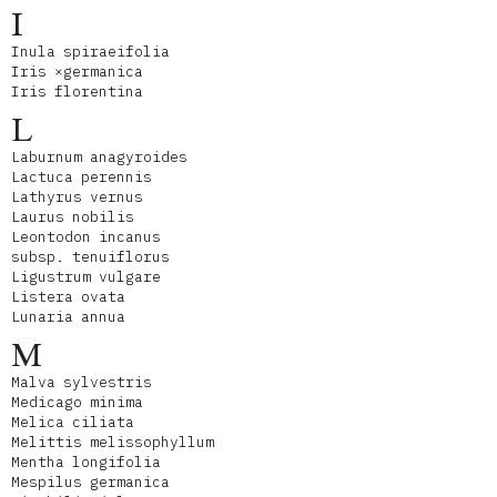
I
Inula spiraeifolia
Iris ×germanica
Iris florentina
L
Laburnum anagyroides
Lactuca perennis
Lathyrus vernus
Laurus nobilis
Leontodon incanus
subsp. tenuiflorus
Ligustrum vulgare
Listera ovata
Lunaria annua
M
Malva sylvestris
Medicago minima
Melica ciliata
Melittis melissophyllum
Mentha longifolia
Mespilus germanica