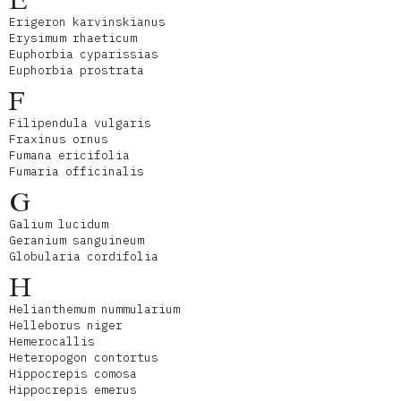
E
Erigeron karvinskianus
Erysimum rhaeticum
Euphorbia cyparissias
Euphorbia prostrata
F
Filipendula vulgaris
Fraxinus ornus
Fumana ericifolia
Fumaria officinalis
G
Galium lucidum
Geranium sanguineum
Globularia cordifolia
H
Helianthemum nummularium
Helleborus niger
Hemerocallis
Heteropogon contortus
Hippocrepis comosa
Hippocrepis emerus