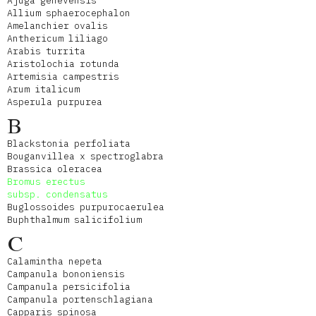
Ajuga genevensis
Allium sphaerocephalon
Amelanchier ovalis
Anthericum liliago
Arabis turrita
Aristolochia rotunda
Artemisia campestris
Arum italicum
Asperula purpurea
B
Blackstonia perfoliata
Bouganvillea x spectroglabra
Brassica oleracea
Bromus erectus
subsp. condensatus
Buglossoides purpurocaerulea
Buphthalmum salicifolium
C
Calamintha nepeta
Campanula bononiensis
Campanula persicifolia
Campanula portenschlagiana
Capparis spinosa