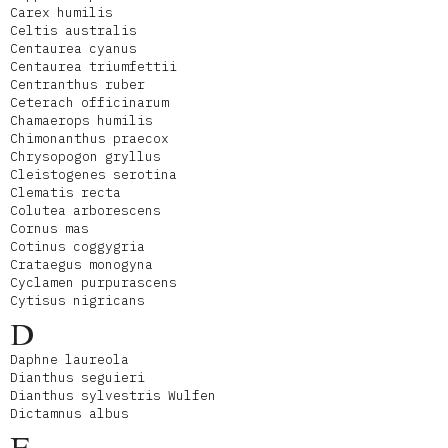
Carex humilis
Celtis australis
Centaurea cyanus
Centaurea triumfettii
Centranthus ruber
Ceterach officinarum
Chamaerops humilis
Chimonanthus praecox
Chrysopogon gryllus
Cleistogenes serotina
Clematis recta
Colutea arborescens
Cornus mas
Cotinus coggygria
Crataegus monogyna
Cyclamen purpurascens
Cytisus nigricans
D
Daphne laureola
Dianthus seguieri
Dianthus sylvestris Wulfen
Dictamnus albus