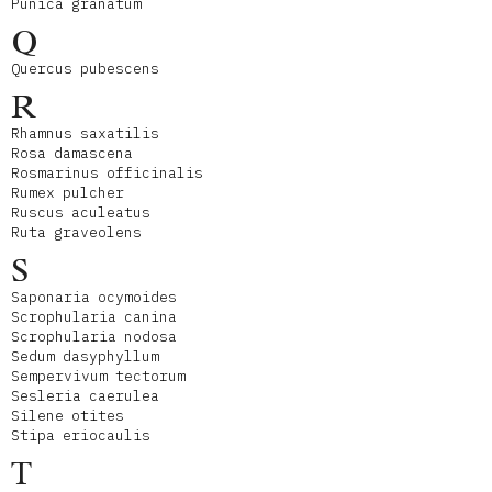
Punica granatum
Q
Quercus pubescens
R
Rhamnus saxatilis
Rosa damascena
Rosmarinus officinalis
Rumex pulcher
Ruscus aculeatus
Ruta graveolens
S
Saponaria ocymoides
Scrophularia canina
Scrophularia nodosa
Sedum dasyphyllum
Sempervivum tectorum
Sesleria caerulea
Silene otites
Stipa eriocaulis
T