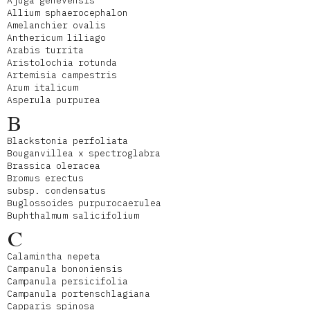
Ajuga genevensis
Allium sphaerocephalon
Amelanchier ovalis
Anthericum liliago
Arabis turrita
Aristolochia rotunda
Artemisia campestris
Arum italicum
Asperula purpurea
B
Blackstonia perfoliata
Bouganvillea x spectroglabra
Brassica oleracea
Bromus erectus
subsp. condensatus
Buglossoides purpurocaerulea
Buphthalmum salicifolium
C
Calamintha nepeta
Campanula bononiensis
Campanula persicifolia
Campanula portenschlagiana
Capparis spinosa