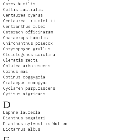
Carex humilis
Celtis australis
Centaurea cyanus
Centaurea triumfettii
Centranthus ruber
Ceterach officinarum
Chamaerops humilis
Chimonanthus praecox
Chrysopogon gryllus
Cleistogenes serotina
Clematis recta
Colutea arborescens
Cornus mas
Cotinus coggygria
Crataegus monogyna
Cyclamen purpurascens
Cytisus nigricans
D
Daphne laureola
Dianthus seguieri
Dianthus sylvestris Wulfen
Dictamnus albus