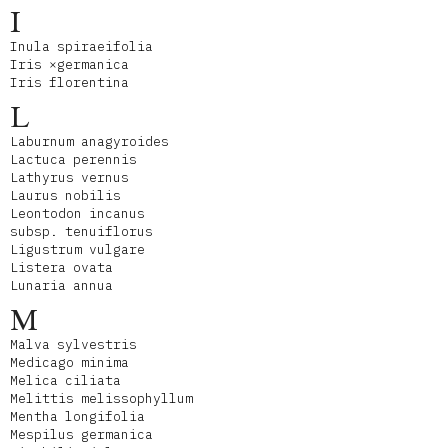
I
Inula spiraeifolia
Iris ×germanica
Iris florentina
L
Laburnum anagyroides
Lactuca perennis
Lathyrus vernus
Laurus nobilis
Leontodon incanus
subsp. tenuiflorus
Ligustrum vulgare
Listera ovata
Lunaria annua
M
Malva sylvestris
Medicago minima
Melica ciliata
Melittis melissophyllum
Mentha longifolia
Mespilus germanica