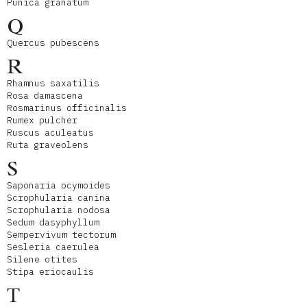
Punica granatum
Q
Quercus pubescens
R
Rhamnus saxatilis
Rosa damascena
Rosmarinus officinalis
Rumex pulcher
Ruscus aculeatus
Ruta graveolens
S
Saponaria ocymoides
Scrophularia canina
Scrophularia nodosa
Sedum dasyphyllum
Sempervivum tectorum
Sesleria caerulea
Silene otites
Stipa eriocaulis
T