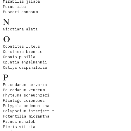
Mirabilis jalapa
Morus alba
Muscari comosum
N
Nicotiana alata
O
Odontites luteus
Oenothera biennis
Ononis pusilla
Opuntia engelmannii
Ostrya carpinifolia
P
Peucedanum cervaria
Peucedanum venetum
Phyteuma scheuchzeri
Plantago coronopus
Polygala pedemontana
Polypodium interjectum
Potentilla micrantha
Prunus mahaleb
Pteris vittata