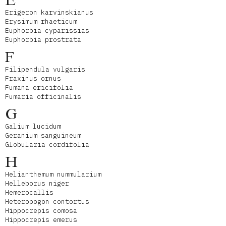
E
Erigeron karvinskianus
Erysimum rhaeticum
Euphorbia cyparissias
Euphorbia prostrata
F
Filipendula vulgaris
Fraxinus ornus
Fumana ericifolia
Fumaria officinalis
G
Galium lucidum
Geranium sanguineum
Globularia cordifolia
H
Helianthemum nummularium
Helleborus niger
Hemerocallis
Heteropogon contortus
Hippocrepis comosa
Hippocrepis emerus