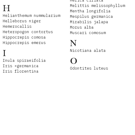
Melica ciliata
H
Melittis melissophyllum
Mentha longifolia
Helianthemum nummularium
Mespilus germanica
Helleborus niger
Mirabilis jalapa
Hemerocallis
Morus alba
Heteropogon contortus
Muscari comosum
Hippocrepis comosa
N
Hippocrepis emerus
I
Nicotiana alata
O
Inula spiraeifolia
Iris ×germanica
Odontites luteus
Iris florentina