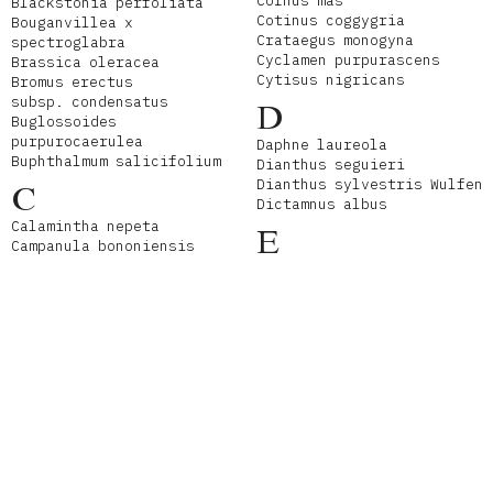
Cornus mas
Blackstonia perfoliata
Cotinus coggygria
Bouganvillea x
Crataegus monogyna
spectroglabra
Cyclamen purpurascens
Brassica oleracea
Cytisus nigricans
Bromus erectus
subsp. condensatus
D
Buglossoides
purpurocaerulea
Daphne laureola
Buphthalmum salicifolium
Dianthus seguieri
Dianthus sylvestris Wulfen
C
Dictamnus albus
Calamintha nepeta
E
Campanula bononiensis