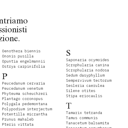
contriamo
ssionisti
zione.
S
Oenothera biennis
Ononis pusilla
Saponaria ocymoides
Opuntia engelmannii
Scrophularia canina
Ostrya carpinifolia
Scrophularia nodosa
P
Sedum dasyphyllum
Sempervivum tectorum
Peucedanum cervaria
Sesleria caerulea
Peucedanum venetum
Silene otites
Phyteuma scheuchzeri
Stipa eriocaulis
Plantago coronopus
T
Polygala pedemontana
Polypodium interjectum
Tamarix tetranda
Potentilla micrantha
Tamus communis
Prunus mahaleb
Tanacetum balsamita
Pteris vittata