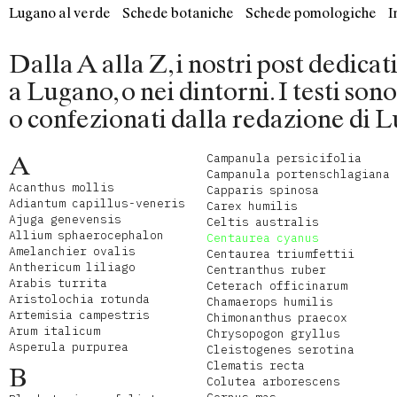
Lugano al verde
Schede botaniche
Schede pomologiche
I
Dalla A alla Z, i nostri post dedica
a Lugano, o nei dintorni. I testi son
o confezionati dalla redazione di L
A
Campanula persicifolia
Campanula portenschlagiana
Acanthus mollis
Capparis spinosa
Adiantum capillus-veneris
Carex humilis
Ajuga genevensis
Celtis australis
Allium sphaerocephalon
Centaurea cyanus
Amelanchier ovalis
Centaurea triumfettii
Anthericum liliago
Centranthus ruber
Arabis turrita
Ceterach officinarum
Aristolochia rotunda
Chamaerops humilis
Artemisia campestris
Chimonanthus praecox
Arum italicum
Chrysopogon gryllus
Asperula purpurea
Cleistogenes serotina
Clematis recta
B
Colutea arborescens