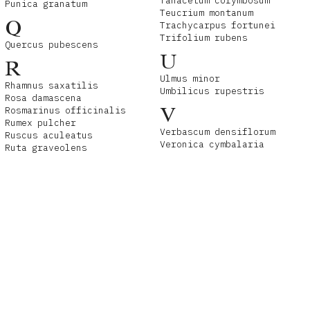
Tanacetum corymbosum
Punica granatum
Teucrium montanum
Q
Trachycarpus fortunei
Trifolium rubens
Quercus pubescens
U
R
Ulmus minor
Rhamnus saxatilis
Umbilicus rupestris
Rosa damascena
V
Rosmarinus officinalis
Rumex pulcher
Verbascum densiflorum
Ruscus aculeatus
Veronica cymbalaria
Ruta graveolens