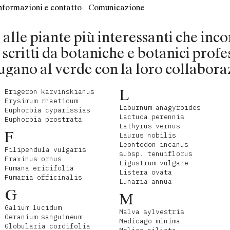
nformazioni e contatto
Comunicazione
ti alle piante più interessanti che in
o scritti da botaniche e botanici profe
ugano al verde con la loro collabora
L
Erigeron karvinskianus
Erysimum rhaeticum
Laburnum anagyroides
Euphorbia cyparissias
Lactuca perennis
Euphorbia prostrata
Lathyrus vernus
F
Laurus nobilis
Leontodon incanus
Filipendula vulgaris
subsp. tenuiflorus
Fraxinus ornus
Ligustrum vulgare
Fumana ericifolia
Listera ovata
Fumaria officinalis
Lunaria annua
G
M
Galium lucidum
Malva sylvestris
Geranium sanguineum
Medicago minima
Globularia cordifolia