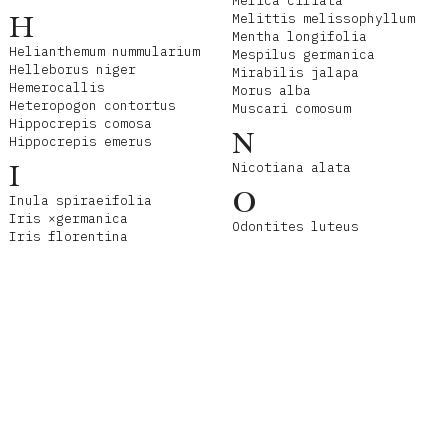
Melica ciliata
H
Melittis melissophyllum
Mentha longifolia
Helianthemum nummularium
Mespilus germanica
Helleborus niger
Mirabilis jalapa
Hemerocallis
Morus alba
Heteropogon contortus
Muscari comosum
Hippocrepis comosa
N
Hippocrepis emerus
I
Nicotiana alata
O
Inula spiraeifolia
Iris ×germanica
Odontites luteus
Iris florentina