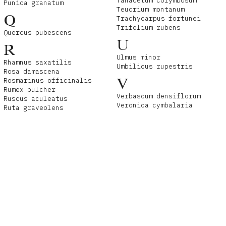
Tanacetum corymbosum
Punica granatum
Teucrium montanum
Q
Trachycarpus fortunei
Trifolium rubens
Quercus pubescens
U
R
Ulmus minor
Rhamnus saxatilis
Umbilicus rupestris
Rosa damascena
V
Rosmarinus officinalis
Rumex pulcher
Verbascum densiflorum
Ruscus aculeatus
Veronica cymbalaria
Ruta graveolens