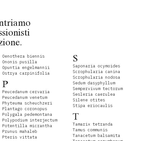
contriamo
ssionisti
zione.
S
Oenothera biennis
Ononis pusilla
Saponaria ocymoides
Opuntia engelmannii
Scrophularia canina
Ostrya carpinifolia
Scrophularia nodosa
P
Sedum dasyphyllum
Sempervivum tectorum
Peucedanum cervaria
Sesleria caerulea
Peucedanum venetum
Silene otites
Phyteuma scheuchzeri
Stipa eriocaulis
Plantago coronopus
T
Polygala pedemontana
Polypodium interjectum
Tamarix tetranda
Potentilla micrantha
Tamus communis
Prunus mahaleb
Tanacetum balsamita
Pteris vittata