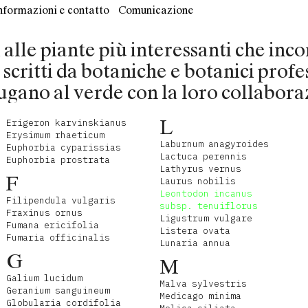
nformazioni e contatto
Comunicazione
ti alle piante più interessanti che in
o scritti da botaniche e botanici profe
ugano al verde con la loro collabora
L
Erigeron karvinskianus
Erysimum rhaeticum
Laburnum anagyroides
Euphorbia cyparissias
Lactuca perennis
Euphorbia prostrata
Lathyrus vernus
F
Laurus nobilis
Leontodon incanus
Filipendula vulgaris
subsp. tenuiflorus
Fraxinus ornus
Ligustrum vulgare
Fumana ericifolia
Listera ovata
Fumaria officinalis
Lunaria annua
G
M
Galium lucidum
Malva sylvestris
Geranium sanguineum
Medicago minima
Globularia cordifolia