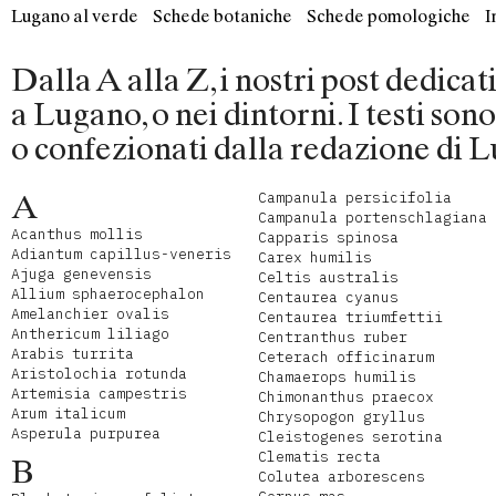
Lugano al verde
Schede botaniche
Schede pomologiche
I
Dalla A alla Z, i nostri post dedica
a Lugano, o nei dintorni. I testi son
o confezionati dalla redazione di L
A
Campanula persicifolia
Campanula portenschlagiana
Acanthus mollis
Capparis spinosa
Adiantum capillus-veneris
Carex humilis
Ajuga genevensis
Celtis australis
Allium sphaerocephalon
Centaurea cyanus
Amelanchier ovalis
Centaurea triumfettii
Anthericum liliago
Centranthus ruber
Arabis turrita
Ceterach officinarum
Aristolochia rotunda
Chamaerops humilis
Artemisia campestris
Chimonanthus praecox
Arum italicum
Chrysopogon gryllus
Asperula purpurea
Cleistogenes serotina
Clematis recta
B
Colutea arborescens