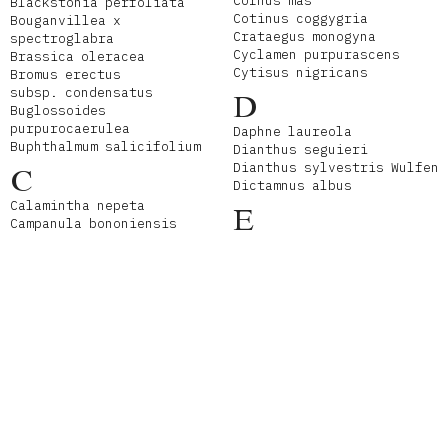
Cornus mas
Blackstonia perfoliata
Cotinus coggygria
Bouganvillea x
Crataegus monogyna
spectroglabra
Cyclamen purpurascens
Brassica oleracea
Cytisus nigricans
Bromus erectus
subsp. condensatus
D
Buglossoides
purpurocaerulea
Daphne laureola
Buphthalmum salicifolium
Dianthus seguieri
Dianthus sylvestris Wulfen
C
Dictamnus albus
Calamintha nepeta
E
Campanula bononiensis