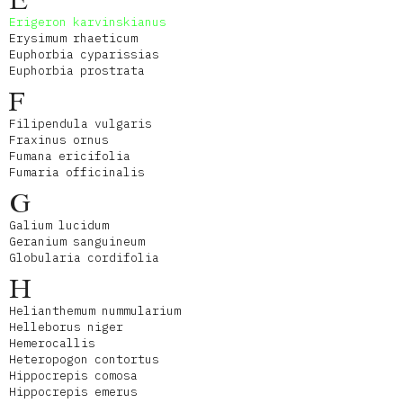
E
Erigeron karvinskianus
Erysimum rhaeticum
Euphorbia cyparissias
Euphorbia prostrata
F
Filipendula vulgaris
Fraxinus ornus
Fumana ericifolia
Fumaria officinalis
G
Galium lucidum
Geranium sanguineum
Globularia cordifolia
H
Helianthemum nummularium
Helleborus niger
Hemerocallis
Heteropogon contortus
Hippocrepis comosa
Hippocrepis emerus