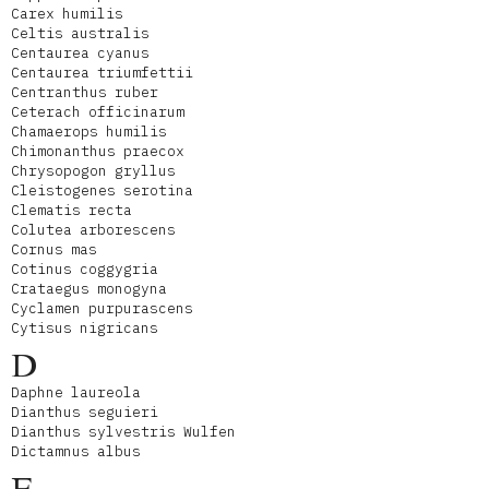
Carex humilis
Celtis australis
Centaurea cyanus
Centaurea triumfettii
Centranthus ruber
Ceterach officinarum
Chamaerops humilis
Chimonanthus praecox
Chrysopogon gryllus
Cleistogenes serotina
Clematis recta
Colutea arborescens
Cornus mas
Cotinus coggygria
Crataegus monogyna
Cyclamen purpurascens
Cytisus nigricans
D
Daphne laureola
Dianthus seguieri
Dianthus sylvestris Wulfen
Dictamnus albus