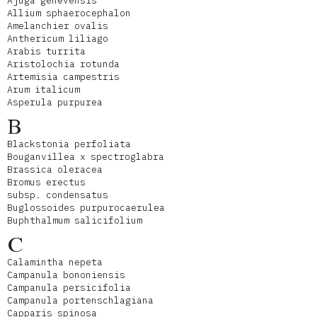
Ajuga genevensis
Allium sphaerocephalon
Amelanchier ovalis
Anthericum liliago
Arabis turrita
Aristolochia rotunda
Artemisia campestris
Arum italicum
Asperula purpurea
B
Blackstonia perfoliata
Bouganvillea x spectroglabra
Brassica oleracea
Bromus erectus
subsp. condensatus
Buglossoides purpurocaerulea
Buphthalmum salicifolium
C
Calamintha nepeta
Campanula bononiensis
Campanula persicifolia
Campanula portenschlagiana
Capparis spinosa