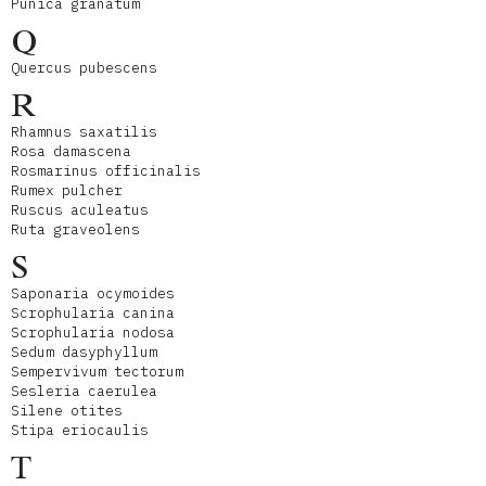
Punica granatum
Q
Quercus pubescens
R
Rhamnus saxatilis
Rosa damascena
Rosmarinus officinalis
Rumex pulcher
Ruscus aculeatus
Ruta graveolens
S
Saponaria ocymoides
Scrophularia canina
Scrophularia nodosa
Sedum dasyphyllum
Sempervivum tectorum
Sesleria caerulea
Silene otites
Stipa eriocaulis
T