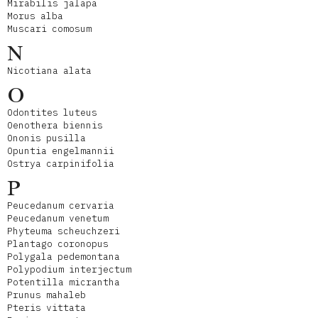
Mirabilis jalapa
Morus alba
Muscari comosum
N
Nicotiana alata
O
Odontites luteus
Oenothera biennis
Ononis pusilla
Opuntia engelmannii
Ostrya carpinifolia
P
Peucedanum cervaria
Peucedanum venetum
Phyteuma scheuchzeri
Plantago coronopus
Polygala pedemontana
Polypodium interjectum
Potentilla micrantha
Prunus mahaleb
Pteris vittata