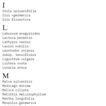
I
Inula spiraeifolia
Iris ×germanica
Iris florentina
L
Laburnum anagyroides
Lactuca perennis
Lathyrus vernus
Laurus nobilis
Leontodon incanus
subsp. tenuiflorus
Ligustrum vulgare
Listera ovata
Lunaria annua
M
Malva sylvestris
Medicago minima
Melica ciliata
Melittis melissophyllum
Mentha longifolia
Mespilus germanica